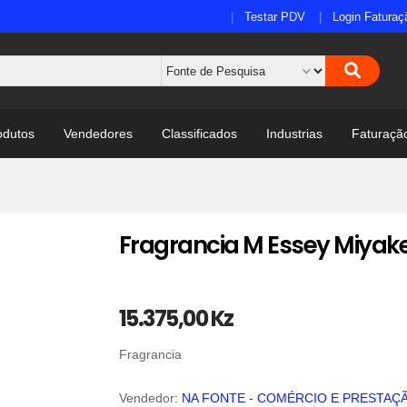
Testar PDV
Login Faturaç
odutos
Vendedores
Classificados
Industrias
Faturaçã
Fragrancia M Essey Miya
15.375,00 Kz
Fragrancia
Vendedor:
NA FONTE - COMÉRCIO E PRESTAÇÃ