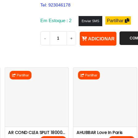
Tel: 923046178
Em Estoque : 2
Partilhar
Enviar SMS
-
+
ADICIONAR
COM
Partilhar
Partilhar
AR COND CLEA SPLIT 18000BTU CL01ACSP18KXA11-SKD
AHUBBAR Love In Paris