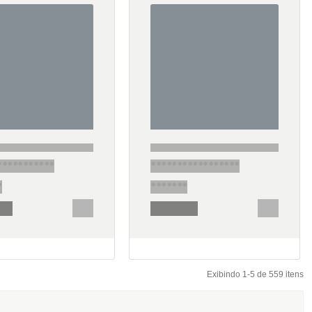
***********
*****************
*
*******
***
********
******
******
Exibindo 1-5 de 559 itens