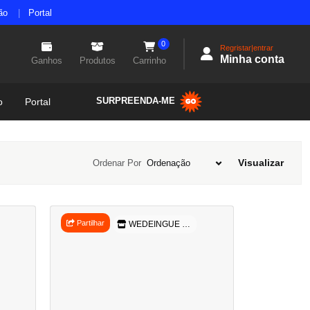
ão
Portal
0
Regristar|entrar
Minha conta
Ganhos
Produtos
Carrinho
SURPREENDA-ME
o
Portal
Visualizar
Ordenar Por
Partilhar
WEDEINGUE COMERCIAL