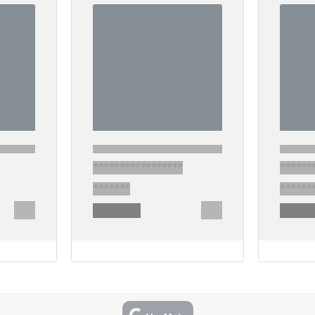
*****************
******
*******
******
********
*****
******
******