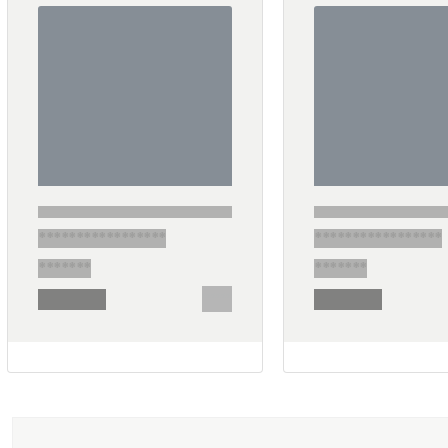
*****************
*****************
*******
*******
********
********
******