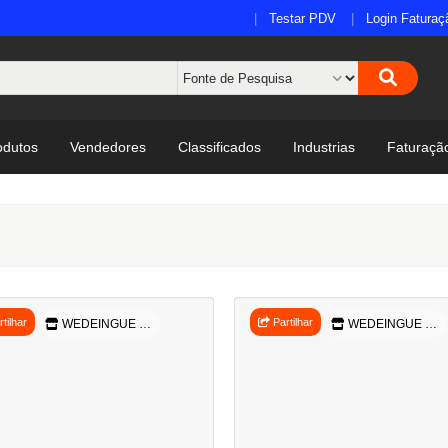
Testar PDV
Login Faturaç
odutos
Vendedores
Classificados
Industrias
Faturaçã
tilhar
Partilhar
WEDEINGUE COMERCIAL
WEDEINGUE COMERCIAL