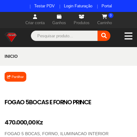
Testar PDV
Login Faturação
Portal
0
Criar conta
Ganhos
Produtos
Carrinho
INICIO
Partilhar
FOGAO 5BOCAS E FORNO PRINCE
470.000,00 Kz
FOGAO 5 BOCAS, FORNO, ILUMINACAO INTERIOR