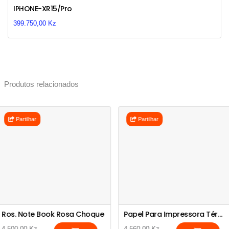
Previous
Next
IPHONE-XR15/Pro
399.750,00 Kz
Produtos relacionados
Partilhar
Partilhar
Ros. Note Book Rosa Choque
Papel Para Impressora Térmica
4.500,00 Kz
4.560,00 Kz