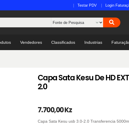
Testar PDV
Login Faturaç
odutos
Vendedores
Classificados
Industrias
Faturaçã
Capa Sata Kesu De HD EX
2.0
7.700,00 Kz
Capa Sata Kesu usb 3.0-2.0 Transferencia 5000