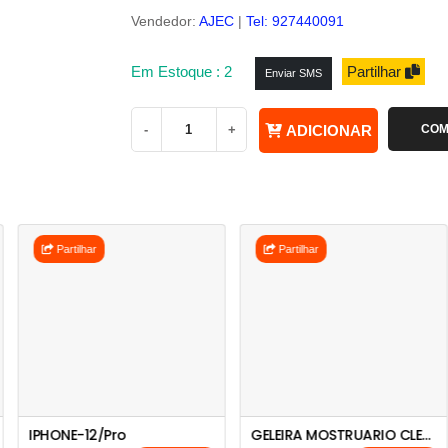
Vendedor:
AJEC
|
Tel: 927440091
Em Estoque : 2
Partilhar
Enviar SMS
-
+
ADICIONAR
COM
Partilhar
Partilhar
IPHONE-12/Pro
GELEIRA MOSTRUARIO CLEA 430L CL04SC430VSB-SKD