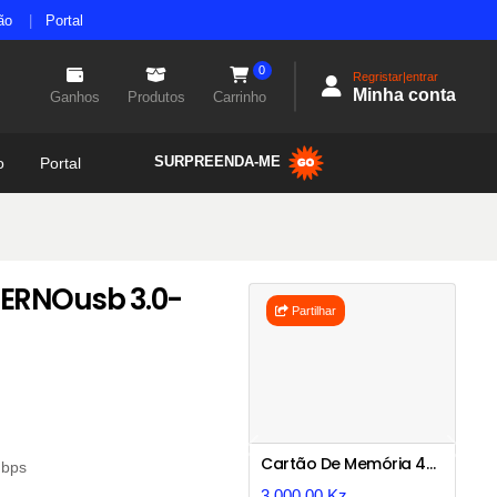
ão
Portal
0
Regristar|entrar
Minha conta
Ganhos
Produtos
Carrinho
SURPREENDA-ME
o
Portal
TERNOusb 3.0-
Partilhar
Previous
Next
Cartão De Memória 4g Ultra Sd Sandisk+adaptador, Speed 100mbs
mbps
3.000,00 Kz