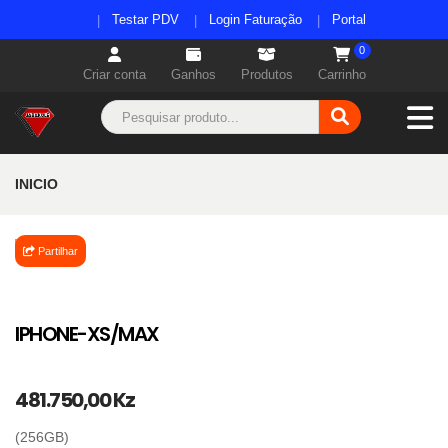
Testar PDV
Login Faturação
Portal
0
Criar conta
Ganhos
Produtos
Carrinho
INICIO
Partilhar
IPHONE-XS/MAX
481.750,00 Kz
(256GB)