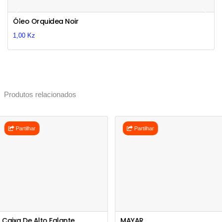
Previous
Next
Óleo Orquidea Noir
1,00 Kz
Produtos relacionados
Partilhar
Partilhar
Caixa De Alto Falante
MAYAR