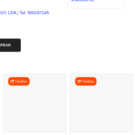
Y, LDA
|
Tel: 950197145
PRAR
Partilhar
Partilhar