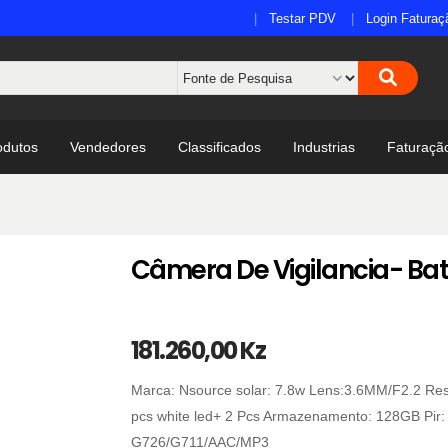
Testar PDV
Login Faturaç
odutos
Vendedores
Classificados
Industrias
Faturaçã
Câmera De Vigilancia- Bat
181.260,00 Kz
Marca: Nsource solar: 7.8w Lens:3.6MM/F2.2 Res
pcs white led+ 2 Pcs Armazenamento: 128GB Pir:
G726/G711/AAC/MP3