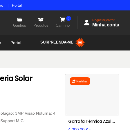
ão
Portal
0
Regristar|entrar
Minha conta
Ganhos
Produtos
Carrinho
SURPREENDA-ME
o
Portal
eria Solar
Partilhar
olução: 3MP Visão Noturna: 4
Previous
Next
 Support MIC:
Garrafa Térmica Azul Com Termómetro Digital
4.000,00 Kz