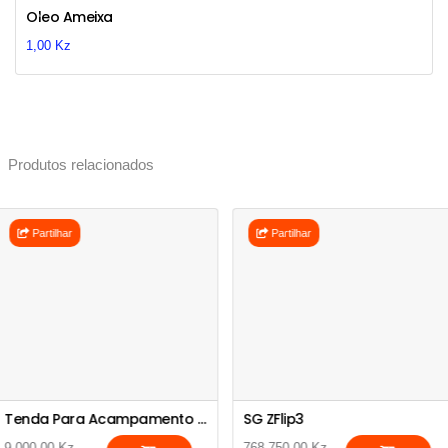
Previous
Next
Oleo Ameixa
1,00 Kz
Produtos relacionados
Partilhar
Partilhar
Tenda Para Acampamento 200x200x135cm
SG ZFlip3
9.000,00 Kz
768.750,00 Kz