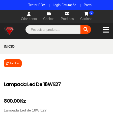
Testar PDV
Login Faturação
Portal
0
Criar conta
Ganhos
Produtos
Carrinho
INICIO
Partilhar
Lampada Led De 18W E27
800,00 Kz
Lampada Led de 18W E27