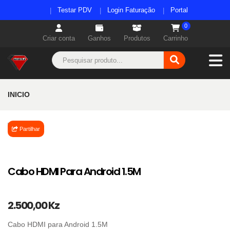
Testar PDV
Login Faturação
Portal
0
Criar conta
Ganhos
Produtos
Carrinho
INICIO
Partilhar
Cabo HDMI Para Android 1.5M
2.500,00 Kz
Cabo HDMI para Android 1.5M