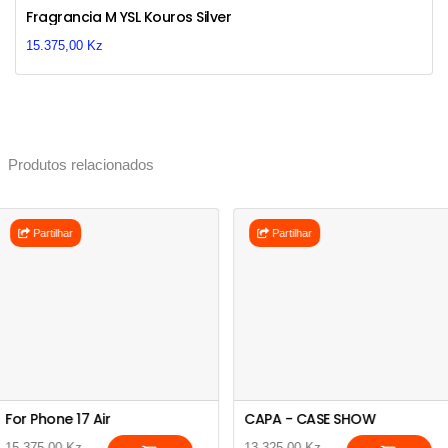
Previous
Next
Fragrancia M YSL Kouros Silver
15.375,00 Kz
Produtos relacionados
Partilhar
Partilhar
For Phone 17 Air
CAPA - CASE SHOW
15.375,00 Kz
13.325,00 Kz