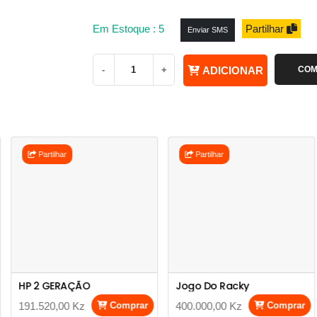
Em Estoque : 5
Partilhar
Enviar SMS
-
+
ADICIONAR
COM
Partilhar
Partilhar
HP 2 GERAÇÃO
Jogo Do Racky
191.520,00 Kz
Comprar
400.000,00 Kz
Comprar