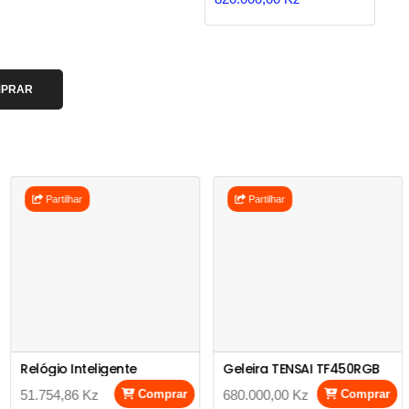
PRAR
Partilhar
Partilhar
Relógio Inteligente
Geleira TENSAI TF450RGB
51.754,86 Kz
Comprar
680.000,00 Kz
Comprar