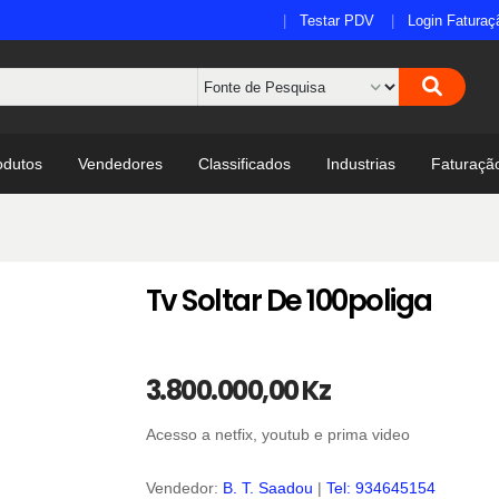
Testar PDV
Login Faturaç
odutos
Vendedores
Classificados
Industrias
Faturaçã
Tv Soltar De 100poliga
3.800.000,00 Kz
Acesso a netfix, youtub e prima video
Vendedor:
B. T. Saadou
|
Tel: 934645154