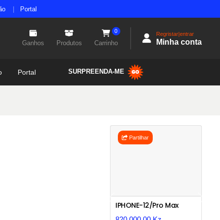
ão
Portal
0
Regristar|entrar
Minha conta
Ganhos
Produtos
Carrinho
SURPREENDA-ME
o
Portal
Partilhar
Previous
Next
IPHONE-12/Pro Max
820.000,00 Kz