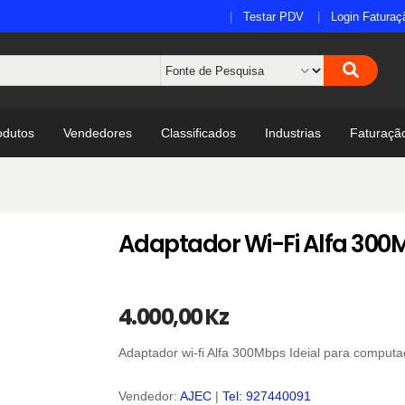
Testar PDV
Login Faturaç
odutos
Vendedores
Classificados
Industrias
Faturaçã
Adaptador Wi-Fi Alfa 300
4.000,00 Kz
Adaptador wi-fi Alfa 300Mbps Ideial para computa
Vendedor:
AJEC
|
Tel: 927440091