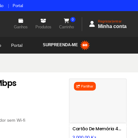
ão
Portal
0
Regristar|entrar
Minha conta
Ganhos
Produtos
Carrinho
SURPREENDA-ME
o
Portal
Mbps
Partilhar
dor sem Wi-fi
Previous
Next
Cartão De Memória 4g +adaptador Original
3.000,00 Kz