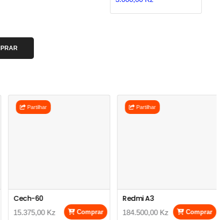
PRAR
Partilhar
Partilhar
Cech-60
Redmi A3
15.375,00 Kz
Comprar
184.500,00 Kz
Comprar