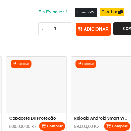
Em Estoque : 1
Partilhar
Enviar SMS
-
+
ADICIONAR
COM
Partilhar
Partilhar
Capacete De Proteção
Relogio Android Smart Whatch Android Sim Card - 4G C90 Ultra
500.000,00 Kz
Comprar
59.000,00 Kz
Comprar