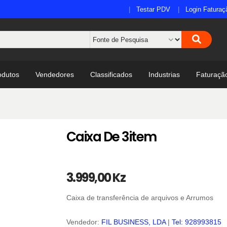
Testar PDV
Login Faturaç
odutos
Vendedores
Classificados
Industrias
Faturaçã
Caixa De 3item
3.999,00 Kz
Caixa de transferência de arquivos e Arrumos
Vendedor:
FIL BUSINESS, LDA
|
Tel: 928993815