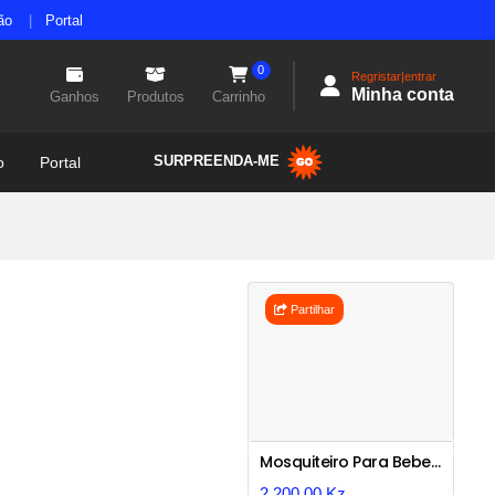
ão
Portal
0
Regristar|entrar
Minha conta
Ganhos
Produtos
Carrinho
SURPREENDA-ME
o
Portal
Partilhar
Previous
Next
Mosquiteiro Para Bebe Moveable Cover F007
2.200,00 Kz