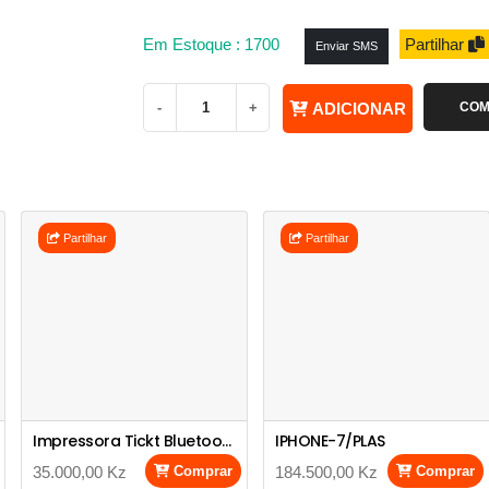
Em Estoque : 1700
Partilhar
Enviar SMS
-
+
ADICIONAR
COM
Partilhar
Partilhar
Impressora Tickt Bluetooth, Bixolon SPP-R200IIIplusBakM
IPHONE-7/PLAS
35.000,00 Kz
Comprar
184.500,00 Kz
Comprar