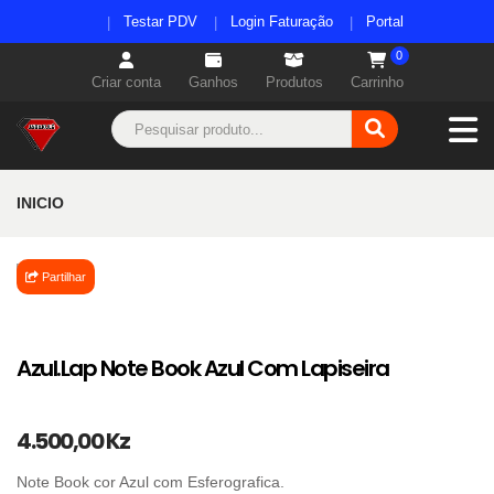
Testar PDV
Login Faturação
Portal
0
Criar conta
Ganhos
Produtos
Carrinho
INICIO
Partilhar
Azul.Lap Note Book Azul Com Lapiseira
4.500,00 Kz
Note Book cor Azul com Esferografica.