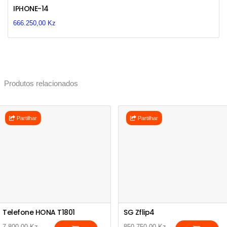
Previous
Next
IPHONE-14
666.250,00 Kz
Produtos relacionados
Partilhar
Partilhar
Telefone HONA T1801
SG Zflip4
7.800,00 Kz
850.750,00 Kz