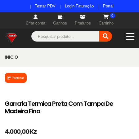
Testar PDV
Login Faturação
Portal
0
Criar conta
Ganhos
Produtos
Carrinho
INICIO
Partilhar
Garrafa Termica Preta Com Tampa De
Madeira Fina
4.000,00 Kz