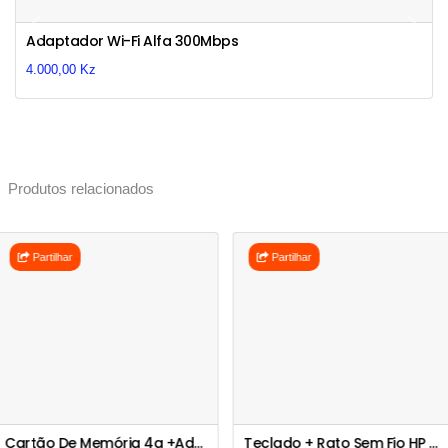
Previous
Next
Adaptador Wi-Fi Alfa 300Mbps
4.000,00 Kz
Produtos relacionados
Partilhar
Partilhar
Cartão De Memória 4g +adaptador Original
Teclado + Rato Sem Fio HP CS700