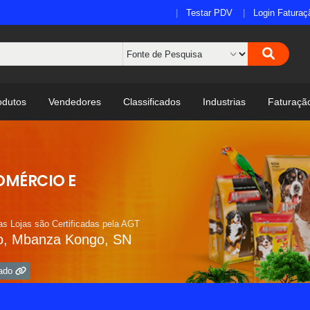
Testar PDV
Login Faturaç
odutos
Vendedores
Classificados
Industrias
Faturaçã
OMÉRCIO E
s Lojas são Certificadas pela AGT
o, Mbanza Kongo, SN
vado