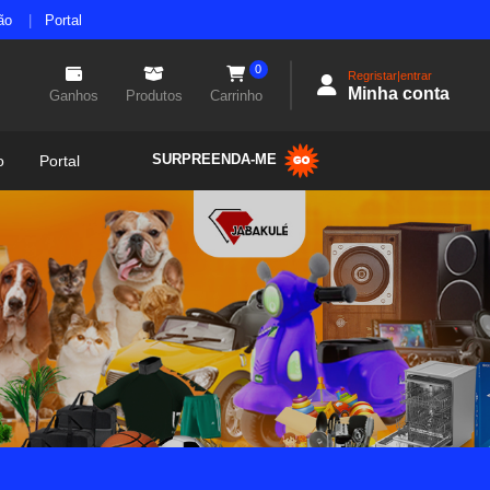
ão
Portal
0
Regristar|entrar
Minha conta
Ganhos
Produtos
Carrinho
SURPREENDA-ME
o
Portal