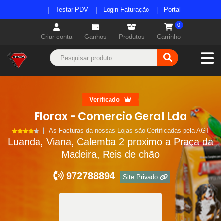
Testar PDV
Login Faturação
Portal
0
Criar conta
Ganhos
Produtos
Carrinho
Verificado
Florax - Comercio Geral Lda
As Facturas da nossas Lojas são Certificadas pela AGT
Luanda, Viana, Calemba 2 proximo a Praça da
Madeira, Reis de chão
972788894
Site Privado