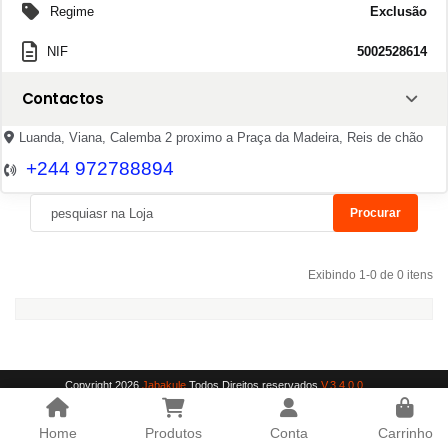
Regime
Exclusão
NIF
5002528614
Contactos
Luanda, Viana, Calemba 2 proximo a Praça da Madeira, Reis de chão
+244 972788894
Procurar
Exibindo 1-0 de 0 itens
Copyright 2026
Jabakule
Todos Direitos reservados
V.3.4.0.0
Home
Produtos
Conta
Carrinho