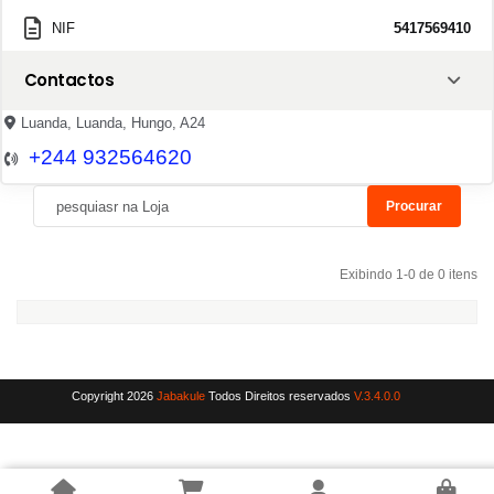
NIF
5417569410
Contactos
Luanda, Luanda, Hungo, A24
+244 932564620
Procurar
Exibindo 1-0 de 0 itens
Copyright 2026
Jabakule
Todos Direitos reservados
V.3.4.0.0