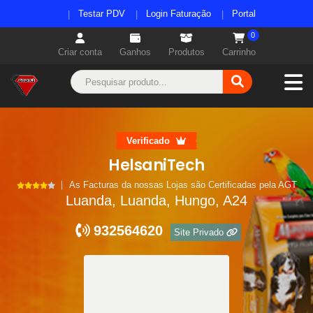
Testar PDV
Login Faturação
Portal
0
Criar conta
Ganhos
Produtos
Carrinho
Verificado
HelsaniTech
As Facturas da nossas Lojas são Certificadas pela AGT
Luanda, Luanda, Hungo, A24
932564620
Site Privado