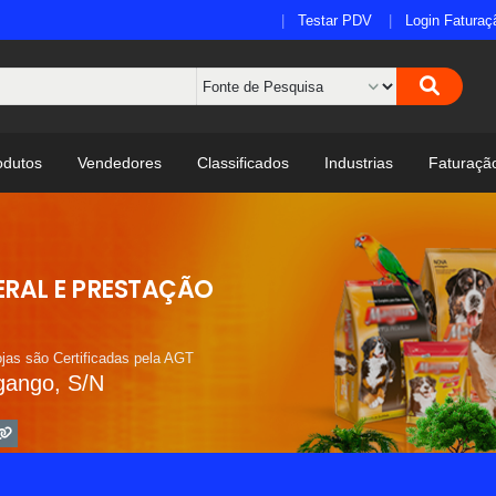
Testar PDV
Login Faturaç
odutos
Vendedores
Classificados
Industrias
Faturaçã
ERAL E PRESTAÇÃO
jas são Certificadas pela AGT
ango, S/N