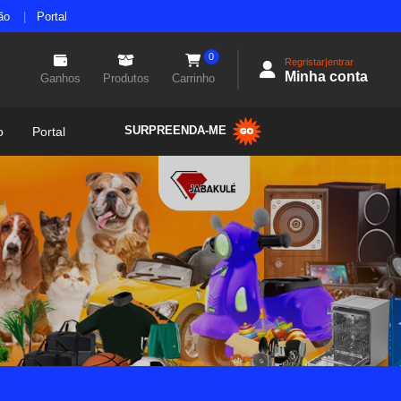
ão
Portal
0
Regristar|entrar
Minha conta
Ganhos
Produtos
Carrinho
SURPREENDA-ME
o
Portal