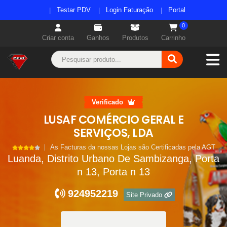
Testar PDV
Login Faturação
Portal
0
Criar conta
Ganhos
Produtos
Carrinho
Verificado
LUSAF COMÉRCIO GERAL E
SERVIÇOS, LDA
As Facturas da nossas Lojas são Certificadas pela AGT
Luanda, Distrito Urbano De Sambizanga, Porta
n 13, Porta n 13
924952219
Site Privado