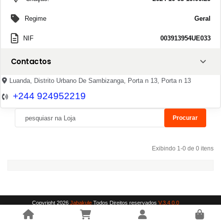
Regime
Geral
NIF
003913954UE033
Contactos
Luanda, Distrito Urbano De Sambizanga, Porta n 13, Porta n 13
+244 924952219
Procurar
Exibindo 1-0 de 0 itens
Copyright 2026
Jabakule
Todos Direitos reservados
V.3.4.0.0