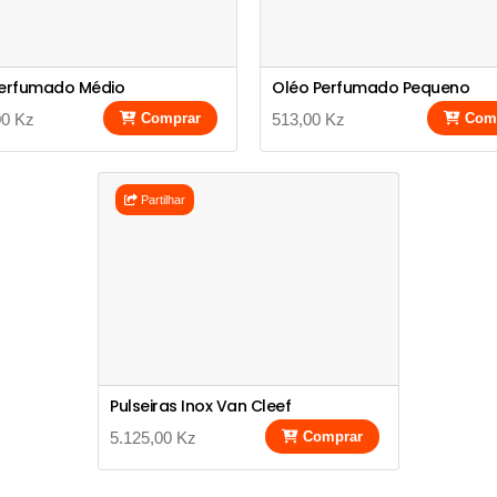
Perfumado Médio
Oléo Perfumado Pequeno
00 Kz
Comprar
513,00 Kz
Com
Partilhar
Pulseiras Inox Van Cleef
5.125,00 Kz
Comprar