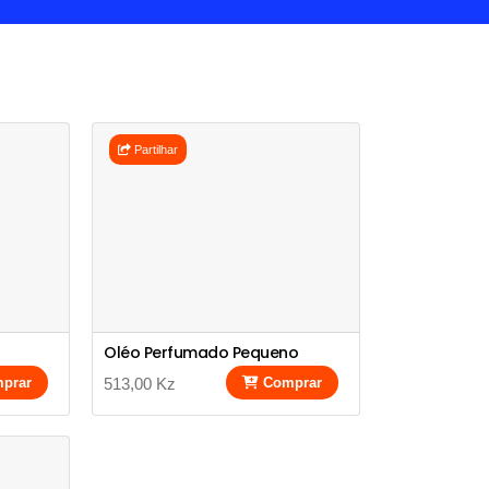
Partilhar
Oléo Perfumado Pequeno
prar
513,00 Kz
Comprar