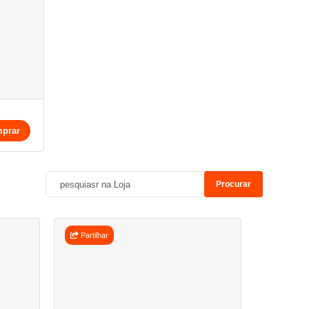
prar
Procurar
Partilhar