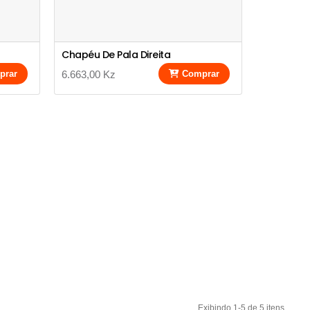
Chapéu De Pala Direita
prar
6.663,00 Kz
Comprar
Exibindo 1-5 de 5 itens