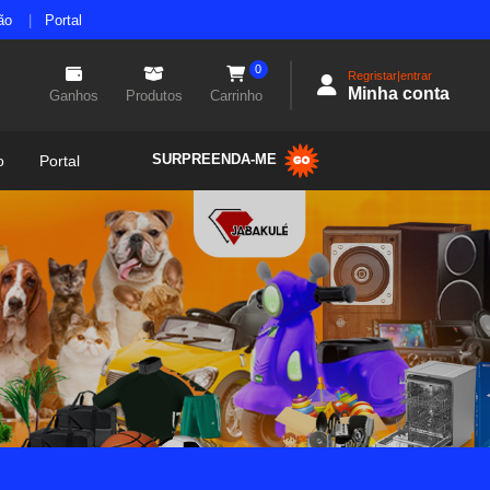
ão
Portal
0
Regristar|entrar
Minha conta
Ganhos
Produtos
Carrinho
SURPREENDA-ME
o
Portal