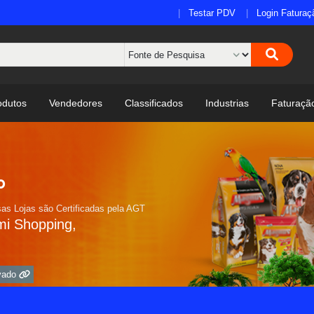
Testar PDV
Login Faturaç
odutos
Vendedores
Classificados
Industrias
Faturaçã
o
as Lojas são Certificadas pela AGT
mi Shopping,
ivado