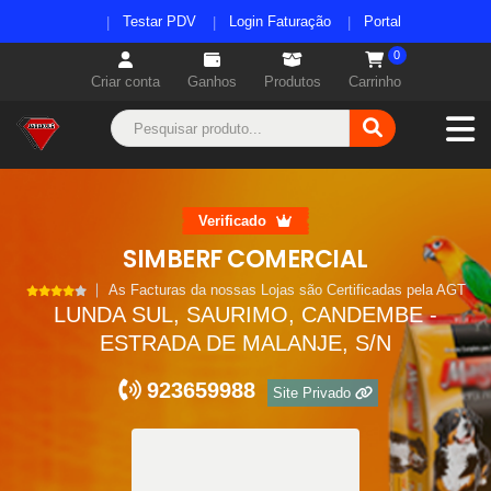
Testar PDV
Login Faturação
Portal
0
Criar conta
Ganhos
Produtos
Carrinho
Verificado
SIMBERF COMERCIAL
As Facturas da nossas Lojas são Certificadas pela AGT
LUNDA SUL, SAURIMO, CANDEMBE -
ESTRADA DE MALANJE, S/N
923659988
Site Privado