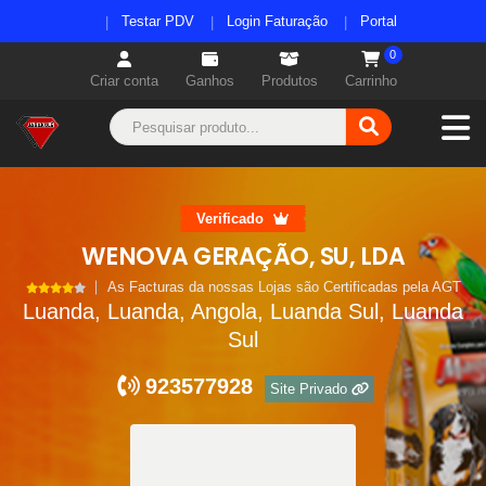
Testar PDV
Login Faturação
Portal
0
Criar conta
Ganhos
Produtos
Carrinho
Verificado
WENOVA GERAÇÃO, SU, LDA
As Facturas da nossas Lojas são Certificadas pela AGT
Luanda, Luanda, Angola, Luanda Sul, Luanda
Sul
923577928
Site Privado