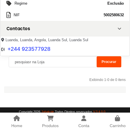
Regime
Exclusão
NIF
5002580632
Contactos
Luanda, Luanda, Angola, Luanda Sul, Luanda Sul
+244 923577928
Procurar
Exibindo 1-0 de 0 itens
Copyright 2026
Jabakule
Todos Direitos reservados
V.3.4.0.0
Home
Produtos
Conta
Carrinho