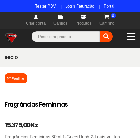
Testar PDV
Login Faturação
Portal
0
Criar conta
Ganhos
Produtos
Carrinho
INICIO
Partilhar
Fragrâncias Femininas
15.375,00 Kz
Fragrâncias Femininas 60ml 1-Gucci Rush 2-Louis Vuitton