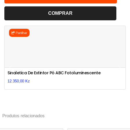
COMPRAR
Partilhar
Previous
Next
Sinaletica De Extintor Pó ABC Fotoluminescente
12.350,00 Kz
Produtos relacionados