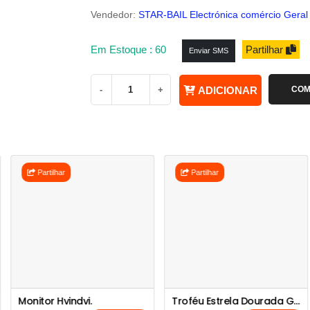
Vendedor:
STAR-BAIL Electrónica comércio Geral
Em Estoque : 60
Partilhar
Enviar SMS
-
+
ADICIONAR
COM
Partilhar
Partilhar
Monitor Hvindvi.
Troféu Estrela Dourada Grande