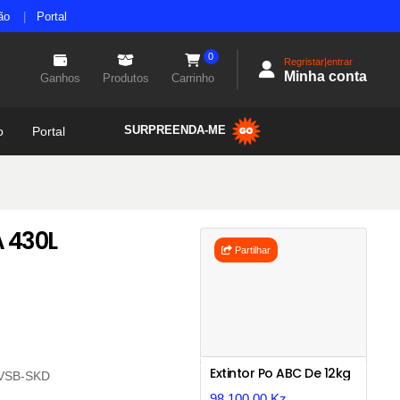
ão
Portal
0
Regristar|entrar
Minha conta
Ganhos
Produtos
Carrinho
SURPREENDA-ME
o
Portal
 430L
Partilhar
Previous
Next
Extintor Po ABC De 12kg
VSB-SKD
98.100,00 Kz