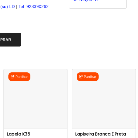
 (su) LD
|
Tel: 923390262
PRAR
Partilhar
Partilhar
Lapela K35
Lapiseira Branca E Preta