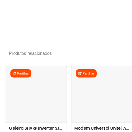
Produtos relacionados
Partilhar
Partilhar
Geleira SHARP Inverter SJ-FH560-/SJ-FH560-DS3
Modem Universal Unitel, Africell E Movicel 3G-4G