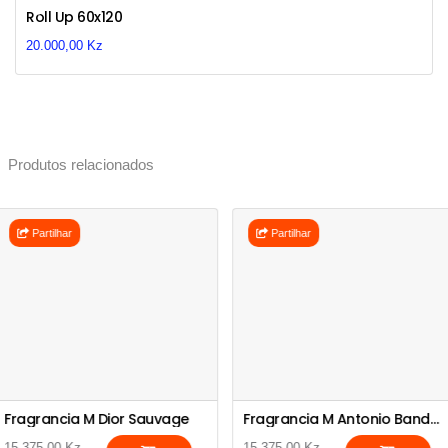
Previous
Next
Roll Up 60x120
20.000,00 Kz
Produtos relacionados
Partilhar
Partilhar
Fragrancia M Dior Sauvage
Fragrancia M Antonio Bandeiras Seduction
15.375,00 Kz
15.375,00 Kz