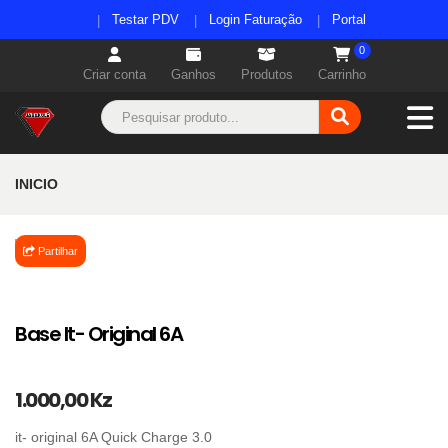
Testar PDV
Login Faturação
Portal
0
Criar conta
Ganhos
Produtos
Carrinho
INICIO
Partilhar
Base It- Original 6A
1.000,00 Kz
it- original 6A Quick Charge 3.0