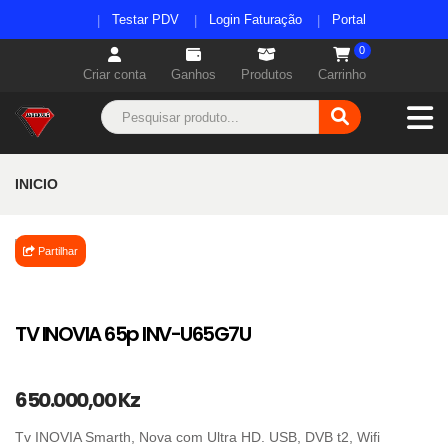
Testar PDV
Login Faturação
Portal
0
Criar conta
Ganhos
Produtos
Carrinho
INICIO
Partilhar
TV INOVIA 65p INV-U65G7U
650.000,00 Kz
Tv INOVIA Smarth, Nova com Ultra HD. USB, DVB t2, Wifi