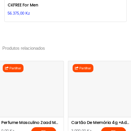
Previous
Next
CKFREE For Men
56.375,00 Kz
Produtos relacionados
Partilhar
Partilhar
Perfume Masculino Zaad Modo
Cartão De Memória 4g +adaptador Original
0,00 Kz
3.000,00 Kz