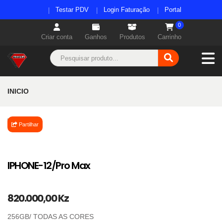
Testar PDV
Login Faturação
Portal
0
Criar conta
Ganhos
Produtos
Carrinho
INICIO
Partilhar
IPHONE-12/Pro Max
820.000,00 Kz
256GB/ TODAS AS CORES