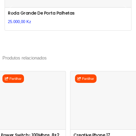
Previous
Next
Roda Grande De Porta Palhetas
25.000,00 Kz
Produtos relacionados
Partilhar
Partilhar
Power Switch- 100Mbps, 8+2 Ports PoE Switch
Creative Phone 17